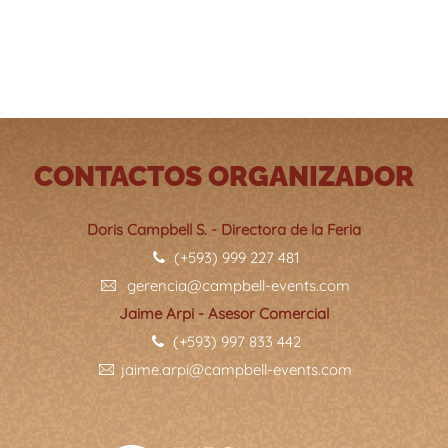
CONTACTOS ORGANIZADOR
Doris Campbell S. - Directora de la Feria
(+593) 999 227 481
gerencia@campbell-events.com
Jaime Arpi - Asesor Comercial
(+593) 997 833 442
jaime.arpi@campbell-events.com