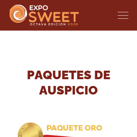
P
A
Q
U
E
T
E
S
D
E
A
U
S
P
I
C
I
O